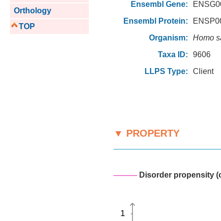
Ensembl Gene:
ENSG00
Orthology
Ensembl Protein:
ENSP00
TOP
Organism:
Homo s
Taxa ID:
9606
LLPS Type:
Client
▼ PROPERTY
———
Disorder propensity (