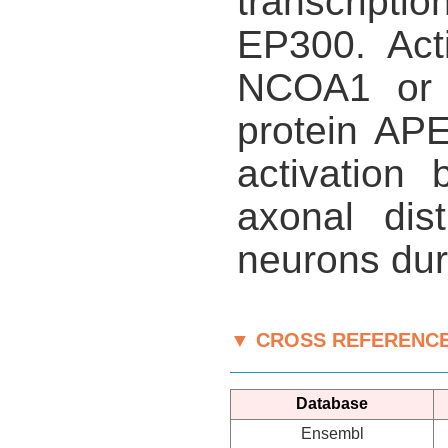
transcrip
EP300. Acti
NCOA1 or N
protein AP
activatio
axonal dis
neurons dur
▼ CROSS REFERENC
Database
Ensembl