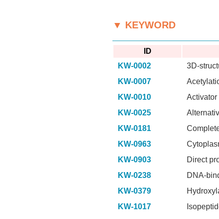
▼ KEYWORD
ID
KW-0002
3D-struct
KW-0007
Acetylati
KW-0010
Activator
KW-0025
Alternati
KW-0181
Complete
KW-0963
Cytopla
KW-0903
Direct pr
KW-0238
DNA-bin
KW-0379
Hydroxyl
KW-1017
Isopepti