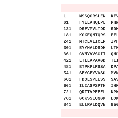
1 MSSQCRSLEN KFVFL
61 FYELAHQLPL PHNV
121 DGFVMVLTDD GDM
181 KGKEQNTQRS FFL
241 MTCLVLICEP IPH
301 EYYHALDSDH LTK
361 CVNYVVSGII QHD
421 LTLLAPAAGD TII
481 ETPKPLRSSA DPA
541 SEYCFYVDSD MVN
601 FDQLSPLESS SAS
661 ILIASPSPTH IHK
721 QRTTVPEEEL NPK
781 GCKSSEQNGM EQK
841 ELLRALDQVN 85