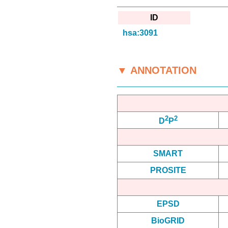
ID
hsa:3091
▼ ANNOTATION
2
2
D
P
SMART
PROSITE
EPSD
BioGRID