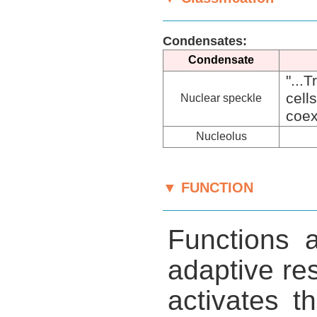
Condensates:
Condensate
"...
cel
Nuclear speckle
coex
Nucleolus
▼ FUNCTION
Functions a
adaptive re
activates t