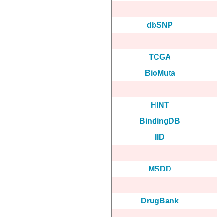
dbSNP
TCGA
BioMuta
HINT
BindingDB
IID
MSDD
DrugBank