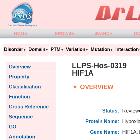
HOME
BROWSE
SEARCH
D
Disorder
Domain
PTM
Variation
Mutation
Interaction
▼
▼
▼
▼
▼
LLPS-Hos-0319
Overview
HIF1A
Property
▼ OVERVIEW
Classification
Function
Cross Reference
Status:
Review
Sequence
Protein Name:
Hypoxia
GO
Gene Name:
HIF1A,
Annotation