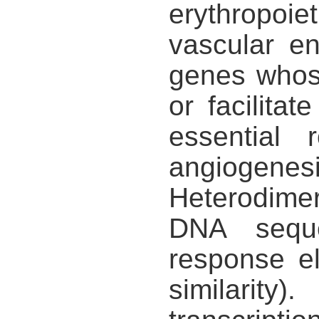
erythropoiet
vascular en
genes whose
or facilita
essential 
angiogenesi
Heterodime
DNA seque
response e
similarit