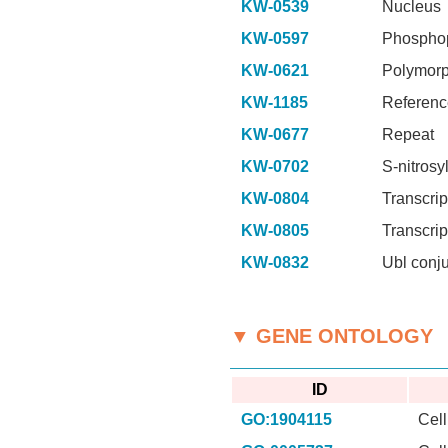
KW-0539
Nucleus
KW-0597
Phosphop
KW-0621
Polymor
KW-1185
Referenc
KW-0677
Repeat
KW-0702
S-nitrosy
KW-0804
Transcrip
KW-0805
Transcrip
KW-0832
Ubl conj
▼ GENE ONTOLOGY
ID
GO:1904115
Cel